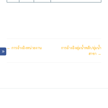
← การอ้างอิงหน่วยงาน
การอ้างอิงลุ่มน้ำหลัก/ลุ่มน้ำ
สาขา →