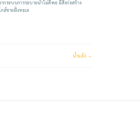
จากระบบการระบายน้ำไม่ดีพอ มีสิ่งก่อสร้าง
ใกล้ชายฝั่งทะเล
น้ำแล้ง →