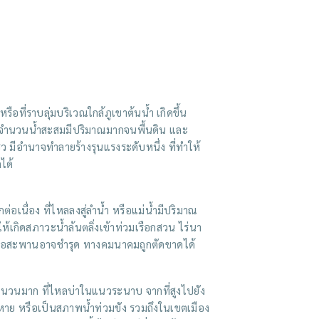
ือที่ราบลุ่มบริเวณใกล้ภูเขาต้นน้ำ เกิดขึ้น
ห้จำนวนน้ำสะสมมีปริมาณมากจนพื้นดิน และ
ร็ว มีอำนาจทำลายร้างรุนแรงระดับหนึ่ง ที่ทำให้
ได้
่อเนื่อง ที่ไหลลงสู่ลำน้ำ หรือแม่น้ำมีปริมาณ
ให้เกิดสภาวะน้ำล้นตลิ่งเข้าท่วมเรือกสวน ไร่นา
หรือสะพานอาจชำรุด ทางคมนาคมถูกตัดขาดได้
ำนวนมาก ที่ไหลบ่าในแนวระนาบ จากที่สูงไปยัง
ียหาย หรือเป็นสภาพน้ำท่วมขัง รวมถึงในเขตเมือง