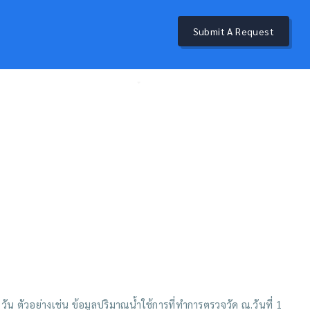
Submit A Request
นข้อมูลน้ำเพื่อการเตือนภัย
อภิธานศัพท์
ติดต่อ สสน.
ัน ตัวอย่างเช่น ข้อมูลปริมาณน้ำใช้การที่ทำการตรวจวัด ณ.วันที่ 1