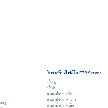
โครงสร้างไฟล์ใน FTP Server
e
น้ำฝน
น้ำท่า
แหล่งน้ำขนาดใหญ่
แหล่งน้ำขนาดกลาง
ใหญ่
แหล่งน้ำขนาดเล็ก