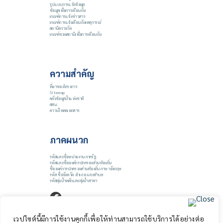
รูปแบบการแจ้งข้อมูล
ข้อมูลเพื่อการเตือนภัย
เกณฑ์การแจ้งข่าวสาร
เกณฑ์การแจ้งเตือนภัยเหตุการณ์
สถานีตรวจวัด
เกณฑ์ของสถานีเพื่อการเตือนภัย
ความสำคัญ
ที่มาของโครงการ
Sitemap
คลังข้อมูลน้ำแห่งชาติ
สสน.
ดาวน์โหลดเอกสาร
ภาคผนวก
รหัสและชื่อหน่วยงานภาครัฐ
รหัสและชื่อองค์กรปกครองส่วนท้องถิ่น
ชื่อองค์การปกครองส่วนท้องถิ่นภาษาอังกฤษ
รหัส ชื่อจังหวัด อำเภอ และตำบล
รหัสลุ่มน้ำหลักและลุ่มน้ำสาขา
เวปไซต์นี้มีการใช้งานคุกกี้เพื่อให้ท่านสามารถใช้บริการได้อย่างต่อ