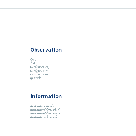
Observation
น้ำฝน
น้ำท่า
แหล่งน้ำขนาดใหญ่
แหล่งน้ำขนาดกลาง
แหล่งน้ำขนาดเล็ก
คุณภาพน้ำ
Information
สารสนเทศสถานีตรวจวัด
สารสนเทศแหล่งน้ำขนาดใหญ่
สารสนเทศแหล่งน้ำขนาดกลาง
สารสนเทศแหล่งน้ำขนาดเล็ก