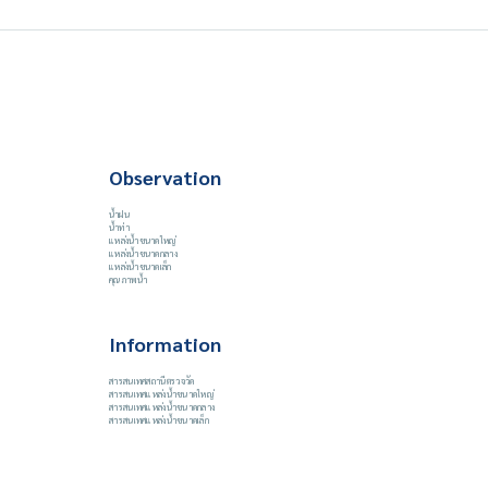
Observation
น้ำฝน
น้ำท่า
แหล่งน้ำขนาดใหญ่
แหล่งน้ำขนาดกลาง
แหล่งน้ำขนาดเล็ก
คุณภาพน้ำ
Information
สารสนเทศสถานีตรวจวัด
สารสนเทศแหล่งน้ำขนาดใหญ่
สารสนเทศแหล่งน้ำขนาดกลาง
สารสนเทศแหล่งน้ำขนาดเล็ก