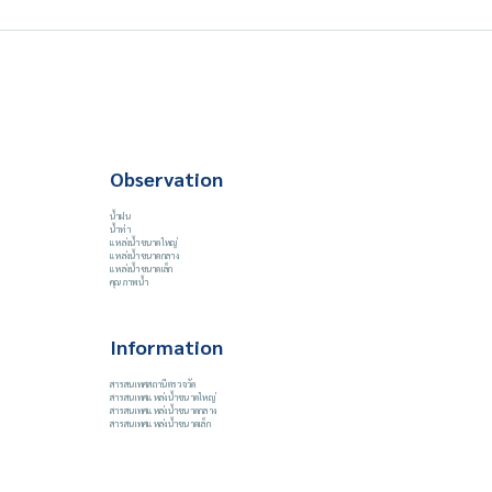
Observation
น้ำฝน
น้ำท่า
แหล่งน้ำขนาดใหญ่
แหล่งน้ำขนาดกลาง
แหล่งน้ำขนาดเล็ก
คุณภาพน้ำ
Information
สารสนเทศสถานีตรวจวัด
สารสนเทศแหล่งน้ำขนาดใหญ่
สารสนเทศแหล่งน้ำขนาดกลาง
สารสนเทศแหล่งน้ำขนาดเล็ก